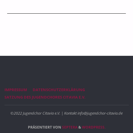
IMPRESSUM
DATENSCHUTZERKLÄRUNG
SATZUNG DES JUGENDCHORES CITAVIA E.V.
©2022 Jugendchor Citavia e.V. | Kontakt info@jugendchor-citavia.de
PRÄSENTIERT VON
SEPTERA
&
WORDPRESS.